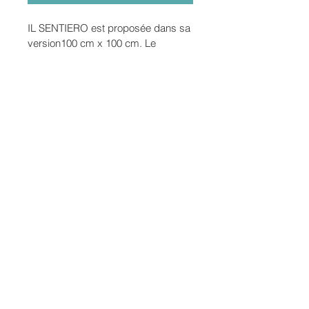
IL SENTIERO est proposée dans sa 
version100 cm x 100 cm. Le 
support est une subligraphie 
chromaluxe® . Il s'agit d'une oeuvre 
haute en couleur et contraste. 5 
éditions originales, (de taille 
différente) donc uniques sont 
disponibles. SOUTHBEACH  est 
encadrée dans une caisse 
américaine 103 x 103 cm 
. Disponible dans d'autres 
dimensions  (format raisonnable 
selon l'auteur) à la demande de 
l'acquéreur. Emballage et livraison 
en sus.