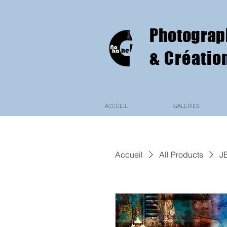
Photograp
& Créatio
ACCUEIL
GALERIES
Accueil
All Products
J