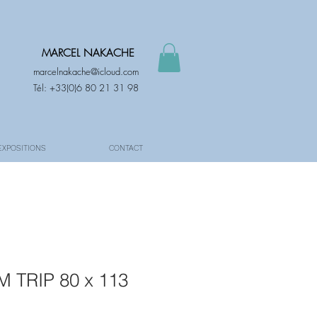
MARCEL NAKACHE
marcelnakache@icloud.com
Tél: +33(0)6 80 21 31 98
EXPOSITIONS
CONTACT
 TRIP 80 x 113