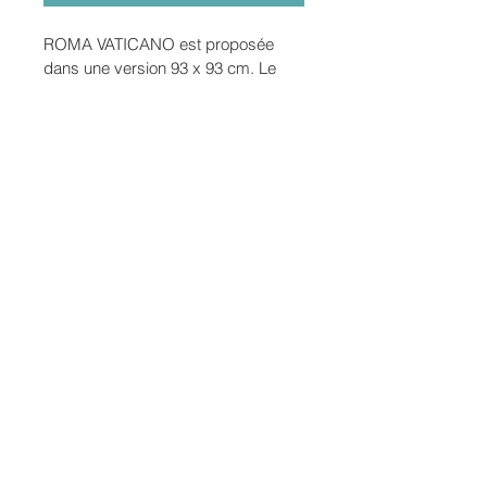
ROMA VATICANO est proposée 
dans une version 93 x 93 cm. Le 
support est une  subligraphie 
chromaluxe® . Il s'agit d'une oeuvre 
haute en couleur et contraste. 5 
éditions originales, (de taille 
différente) donc uniques sont 
disponibles. ROMA VATICANO est 
encadrée dans une caisse 
américaine 97 x 97 cm noire. 
Disponible dans d'autres 
dimensions  (format raisonnable 
selon l'auteur) à la demande de 
l'acquéreur. Emballage et livraison 
en sus.